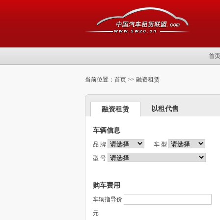
首
当前位置：首页 >>
融资租赁
以租代售
融资租赁
车辆信息
品 牌
车 型
型 号
购车费用
车辆指导价
元