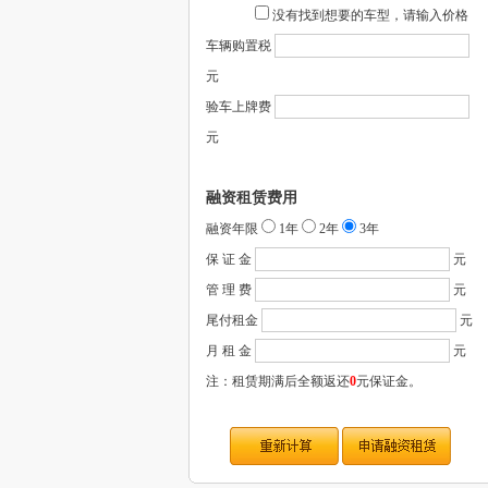
没有找到想要的车型，请输入价格
车辆购置税
元
验车上牌费
元
融资租赁费用
融资年限
1年
2年
3年
保 证 金
元
管 理 费
元
尾付租金
元
月 租 金
元
注：租赁期满后全额返还
0
元保证金。